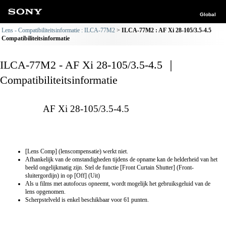
Global
Lens - Compatibiliteitsinformatie : ILCA-77M2
ILCA-77M2 : AF Xi 28-105/3.5-4.5
Compatibiliteitsinformatie
ILCA-77M2 - AF Xi 28-105/3.5-4.5 ｜
Compatibiliteitsinformatie
AF Xi 28-105/3.5-4.5
[Lens Comp] (lenscompensatie) werkt niet.
Afhankelijk van de omstandigheden tijdens de opname kan de helderheid van het
beeld ongelijkmatig zijn. Stel de functie [Front Curtain Shutter] (Front-
sluitergordijn) in op [Off] (Uit)
Als u films met autofocus opneemt, wordt mogelijk het gebruiksgeluid van de
lens opgenomen.
Scherpstelveld is enkel beschikbaar voor 61 punten.