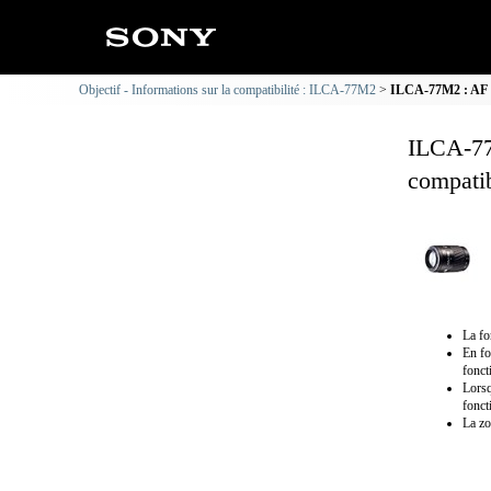
Objectif - Informations sur la compatibilité : ILCA-77M2
ILCA-77M2 : AF 70
ILCA-77
compatib
La fo
En fo
fonct
Lorsq
fonct
La zo