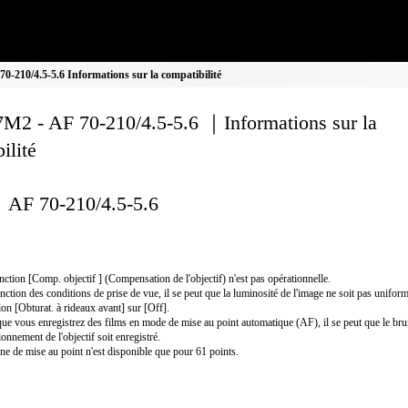
-210/4.5-5.6 Informations sur la compatibilité
M2 - AF 70-210/4.5-5.6 ｜Informations sur la
ilité
AF 70-210/4.5-5.6
nction [Comp. objectif ] (Compensation de l'objectif) n'est pas opérationnelle.
nction des conditions de prise de vue, il se peut que la luminosité de l'image ne soit pas uniform
ion [Obturat. à rideaux avant] sur [Off].
ue vous enregistrez des films en mode de mise au point automatique (AF), il se peut que le bru
ionnement de l'objectif soit enregistré.
ne de mise au point n'est disponible que pour 61 points.