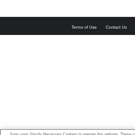
Terms of Use
Contact Us
Sony uses Strictly Necessary Cookies to operate this website. These co