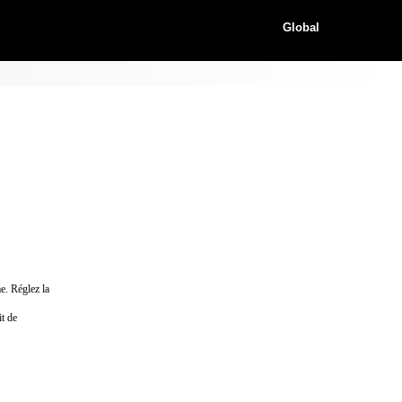
Global
e. Réglez la
it de