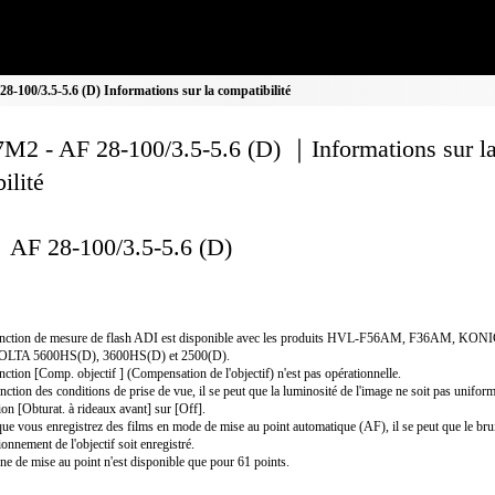
-100/3.5-5.6 (D) Informations sur la compatibilité
M2 - AF 28-100/3.5-5.6 (D) ｜Informations sur l
ilité
AF 28-100/3.5-5.6 (D)
onction de mesure de flash ADI est disponible avec les produits HVL-F56AM, F36AM, KON
LTA 5600HS(D), 3600HS(D) et 2500(D).
nction [Comp. objectif ] (Compensation de l'objectif) n'est pas opérationnelle.
nction des conditions de prise de vue, il se peut que la luminosité de l'image ne soit pas uniform
ion [Obturat. à rideaux avant] sur [Off].
ue vous enregistrez des films en mode de mise au point automatique (AF), il se peut que le bru
ionnement de l'objectif soit enregistré.
ne de mise au point n'est disponible que pour 61 points.