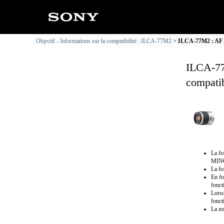
Objectif - Informations sur la compatibilité : ILCA-77M2
ILCA-77M2 : AF 28
ILCA-77
compatib
La f
MINO
La fo
En fo
fonct
Lorsq
fonct
La zo