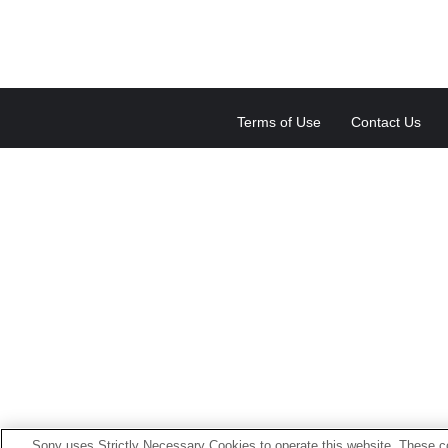
Terms of Use
Contact Us
Sony uses Strictly Necessary Cookies to operate this website. These co