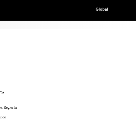
Global
a
ICA
e. Réglez la
it de