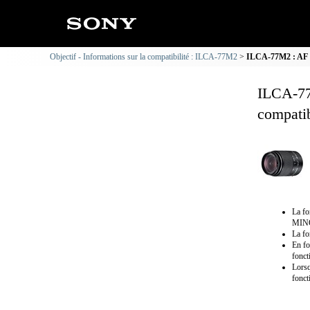
Objectif - Informations sur la compatibilité : ILCA-77M2
ILCA-77M2 : AF DT
ILCA-77
compatib
La f
MINO
La fo
En fo
fonct
Lorsq
fonct