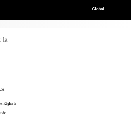
Global
 la
ICA
e. Réglez la
it de