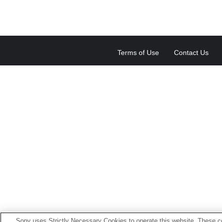
Terms of Use
Contact Us
Sony uses Strictly Necessary Cookies to operate this website. These co