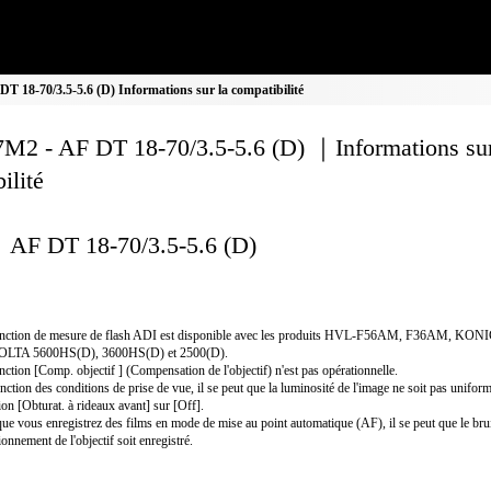
 18-70/3.5-5.6 (D) Informations sur la compatibilité
M2 - AF DT 18-70/3.5-5.6 (D) ｜Informations sur
ilité
AF DT 18-70/3.5-5.6 (D)
onction de mesure de flash ADI est disponible avec les produits HVL-F56AM, F36AM, KON
LTA 5600HS(D), 3600HS(D) et 2500(D).
nction [Comp. objectif ] (Compensation de l'objectif) n'est pas opérationnelle.
nction des conditions de prise de vue, il se peut que la luminosité de l'image ne soit pas uniform
ion [Obturat. à rideaux avant] sur [Off].
ue vous enregistrez des films en mode de mise au point automatique (AF), il se peut que le bru
ionnement de l'objectif soit enregistré.