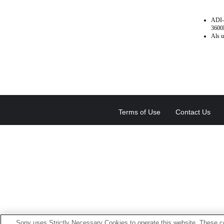
ADI-
3600
Als u
Terms of Use
Contact Us
Sony uses Strictly Necessary Cookies to operate this website. These co