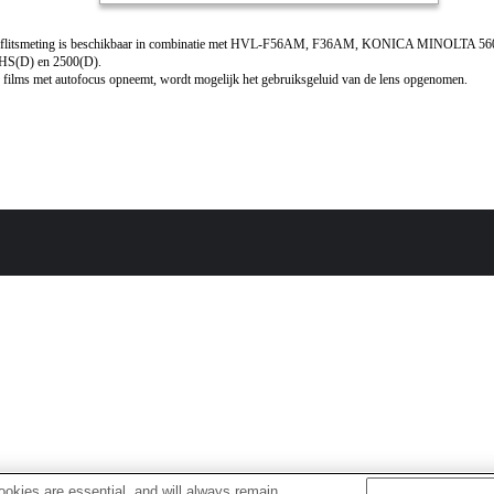
flitsmeting is beschikbaar in combinatie met HVL-F56AM, F36AM, KONICA MINOLTA 5
HS(D) en 2500(D).
 films met autofocus opneemt, wordt mogelijk het gebruiksgeluid van de lens opgenomen.
okies are essential, and will always remain