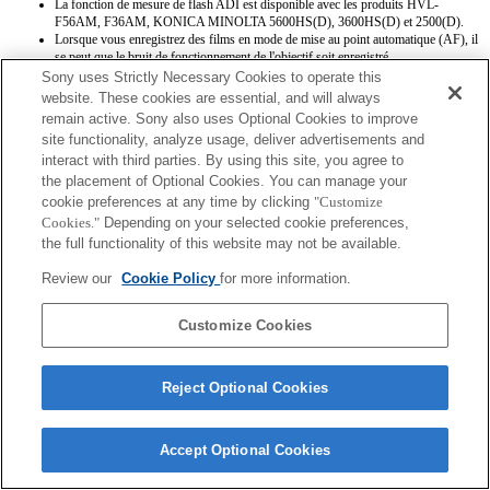
La fonction de mesure de flash ADI est disponible avec les produits HVL-
F56AM, F36AM, KONICA MINOLTA 5600HS(D), 3600HS(D) et 2500(D).
Lorsque vous enregistrez des films en mode de mise au point automatique (AF), il
se peut que le bruit de fonctionnement de l'objectif soit enregistré.
Sony uses Strictly Necessary Cookies to operate this
website. These cookies are essential, and will always
remain active. Sony also uses Optional Cookies to improve
site functionality, analyze usage, deliver advertisements and
interact with third parties. By using this site, you agree to
the placement of Optional Cookies. You can manage your
cookie preferences at any time by clicking
"Customize
Terms of Use
Contact Us
Copyright 2026 Sony Corporation
Cookies."
Depending on your selected cookie preferences,
the full functionality of this website may not be available.
Review our
Cookie Policy
for more information.
Customize Cookies
Reject Optional Cookies
Accept Optional Cookies