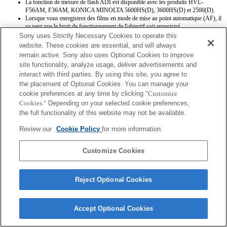
La fonction de mesure de flash ADI est disponible avec les produits HVL-
F56AM, F36AM, KONICA MINOLTA 5600HS(D), 3600HS(D) et 2500(D).
Lorsque vous enregistrez des films en mode de mise au point automatique (AF), il
se peut que le bruit de fonctionnement de l'objectif soit enregistré.
Sony uses Strictly Necessary Cookies to operate this
website. These cookies are essential, and will always
remain active. Sony also uses Optional Cookies to improve
site functionality, analyze usage, deliver advertisements and
interact with third parties. By using this site, you agree to
the placement of Optional Cookies. You can manage your
cookie preferences at any time by clicking
"Customize
Terms of Use
Contact Us
Copyright 2026 Sony Corporation
Cookies."
Depending on your selected cookie preferences,
the full functionality of this website may not be available.
Review our
Cookie Policy
for more information.
Customize Cookies
Reject Optional Cookies
Accept Optional Cookies