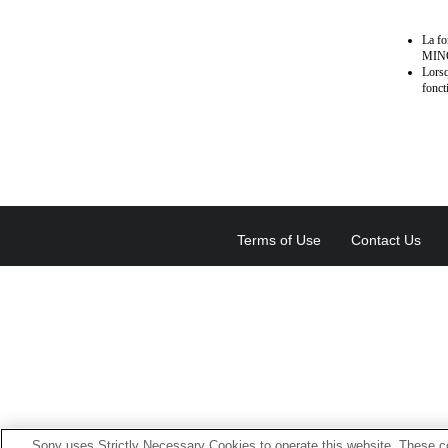
La f
MINO
Lorsq
fonct
Terms of Use
Contact Us
Sony uses Strictly Necessary Cookies to operate this website. These co