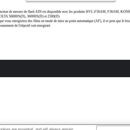
onction de mesure de flash ADI est disponible avec les produits HVL-F56AM, F36AM, KON
LTA 5600HS(D), 3600HS(D) et 2500(D).
ue vous enregistrez des films en mode de mise au point automatique (AF), il se peut que le bru
ionnement de l'objectif soit enregistré.
okies are essential, and will always remain