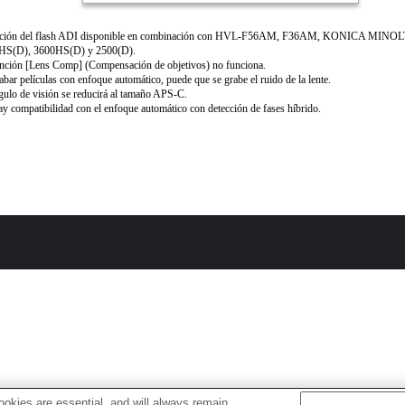
ción del flash ADI disponible en combinación con HVL-F56AM, F36AM, KONICA MINO
HS(D), 3600HS(D) y 2500(D).
nción [Lens Comp] (Compensación de objetivos) no funciona.
abar películas con enfoque automático, puede que se grabe el ruido de la lente.
gulo de visión se reducirá al tamaño APS-C.
y compatibilidad con el enfoque automático con detección de fases híbrido.
okies are essential, and will always remain