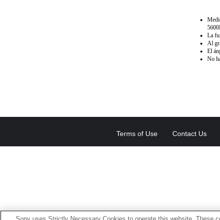
Medi
5600
La fu
Al gr
El án
No ha
Terms of Use
Contact Us
Sony uses Strictly Necessary Cookies to operate this website. These co