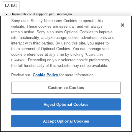
LA-EA5
Disponibile con il supporto per il montaggio.
I rumori dovuti al funzionamento del diaframma vengono registrati dal microfono
Sony uses Strictly Necessary Cookies to operate this
interno.
website. These cookies are essential, and will always
Outside the A (Aperture priority), S (Shutter priority), and M (Manual) modes, the
remain active. Sony also uses Optional Cookies to improve
shutter speed and the aperture can not be adjusted during the movie recording.
site functionality, analyze usage, deliver advertisements and
La funzione [Lens Comp] (Lens Compensation) non funziona.
Se viene inserito un [obiettivo A-mount] utilizzando il supporto per il montaggio, la
interact with third parties. By using this site, you agree to
funzione MF assist non si attiva automaticamente quando viene ruotato il regolatore
the placement of Optional Cookies. You can manage your
di messa a fuoco. È possibile ingrandire l'immagine assegnando le funzioni [Focus
cookie preferences at any time by clicking
"Customize
Magnifier] o [MF Assist] a qualsiasi tasto dal menu "Custom Key Settings"
Cookies."
Depending on your selected cookie preferences,
(Impostazioni tasti personalizzate).
the full functionality of this website may not be available.
L'interruttore di compensazione della vibrazione è disponibile su 3 assi (beccheggio,
imbardata, rollio) tramite SteadyShot INSIDE.
Review our
Cookie Policy
for more information.
La velocità massima usando AF continuo in modalità in AF-C è di 10 fotogrammi al
secondo, e in modalità in AF-S, DMF e MF la velocità massima è di 20 fotogrammi
al secondo.
Customize Cookies
Reject Optional Cookies
Terms of Use
Contact Us
Accept Optional Cookies
Copyright 2026 Sony Corporation