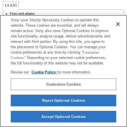
LA-EA5
Finns med adapter.
Bländarens funktionsljud spelas in med den interna mikrofonen.
Sony uses Strictly Necessary Cookies to operate this
Outside the A (Aperture priority), S (Shutter priority), and M (Manual) modes, the
website. These cookies are essential, and will always
shutter speed and the aperture can not be adjusted during the movie recording.
remain active. Sony also uses Optional Cookies to improve
Funktionen Lens Comp [objektivkompensation] fungerar inte.
site functionality, analyze usage, deliver advertisements and
Om [A-objektivet] sätts fast med monteringsadaptern fungerar inte funktionen MF
Assist automatiskt när du vrider på fokusringen. Du kan förstora bilden genom att
interact with third parties. By using this site, you agree to
välja funktionen Focus Magnifier [Fokusförstoring] eller funktionen [MF Assist] till
the placement of Optional Cookies. You can manage your
någon av knapparna i "Custom Key Settings" [Inställningar för anpassade knappar].
cookie preferences at any time by clicking
"Customize
Pekskärmsslutaren fungerar inte.
Cookies."
Depending on your selected cookie preferences,
Skakkompensering finns med 3 axlar (roll/gir/tipp) genom SteadyShot INSIDE.
the full functionality of this website may not be available.
Även om det går att använda autofokus kan det ibland vara svårt att ställa in skärpan
på motivet automatiskt, t.ex. vid tagning av mörka scener, eller när motivet är i kanten
Review our
Cookie Policy
for more information.
av bilden, eller när motivet är väldigt oskarpt till att börja med.
Den maximala tagningshastigheten med kontinuerlig autofokus är 10 bilder per
sekund i AF-C-läget, och 20 bilder per sekund i AF-S-, DMF- och MF-läget.
Customize Cookies
Reject Optional Cookies
Terms of Use
Contact Us
Accept Optional Cookies
Copyright 2026 Sony Corporation