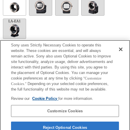
LA-EA1
Sony uses Strictly Necessary Cookies to operate this
LA-EA5
website. These cookies are essential, and will always
remain active. Sony also uses Optional Cookies to improve
Finns med adapter.
site functionality, analyze usage, deliver advertisements and
Bländarens funktionsljud spelas in med den interna mikrofonen.
interact with third parties. By using this site, you agree to
Outside the A (Aperture priority), S (Shutter priority), and M (Manual) modes, the
shutter speed and the aperture can not be adjusted during the movie recording.
the placement of Optional Cookies. You can manage your
Om [A-objektivet] sätts fast med monteringsadaptern fungerar inte funktionen MF
cookie preferences at any time by clicking
"Customize
Assist automatiskt när du vrider på fokusringen. Du kan förstora bilden genom att
Cookies."
Depending on your selected cookie preferences,
välja funktionen Focus Magnifier [Fokusförstoring] eller funktionen [MF Assist] till
the full functionality of this website may not be available.
någon av knapparna i "Custom Key Settings" [Inställningar för anpassade knappar].
Pekskärmsslutaren fungerar inte.
Review our
Cookie Policy
for more information.
I AF-C-läget kan autofokusen följa motivet vid kontinuerlig tagning med upp till 10
bilder per sekund. I lägena AF-S, DMF och MF är den maximala hastigheten 30
bilder per sekund.
Customize Cookies
Reject Optional Cookies