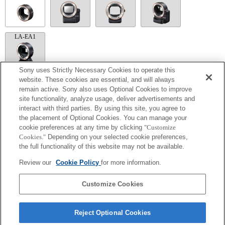
LA-EA1
Sony uses Strictly Necessary Cookies to operate this
website. These cookies are essential, and will always
LA-EA5
remain active. Sony also uses Optional Cookies to improve
site functionality, analyze usage, deliver advertisements and
Finns med adapter.
interact with third parties. By using this site, you agree to
Bländarens funktionsljud spelas in med den interna mikrofonen.
Outside the A (Aperture priority), S (Shutter priority), and M (Manual) modes, the
the placement of Optional Cookies. You can manage your
shutter speed and the aperture can not be adjusted during the movie recording.
cookie preferences at any time by clicking
"Customize
Om [A-objektivet] sätts fast med monteringsadaptern fungerar inte funktionen MF
Cookies."
Depending on your selected cookie preferences,
Assist automatiskt när du vrider på fokusringen. Du kan förstora bilden genom att
the full functionality of this website may not be available.
välja funktionen Focus Magnifier [Fokusförstoring] eller funktionen [MF Assist] till
någon av knapparna i "Custom Key Settings" [Inställningar för anpassade knappar].
Review our
Cookie Policy
for more information.
Pekskärmsslutaren fungerar inte.
Den maximala tagningshastigheten med kontinuerlig autofokus är 10 bilder per
sekund i AF-C-läget, och 17 bilder per sekund i AF-S-, DMF- och MF-läget.
Customize Cookies
Reject Optional Cookies