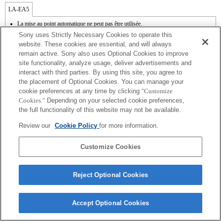
LA-EA5
La mise au point automatique ne peut pas être utilisée.
Disponible avec une bague d'adaptation d'objectif.
Sony uses Strictly Necessary Cookies to operate this
Le mode SteadyShot n'est pas pris en charge.
website. These cookies are essential, and will always
Le son de fonctionnement du diaphragme est enregistré à l'aide du microphone
remain active. Sony also uses Optional Cookies to improve
interne.
site functionality, analyze usage, deliver advertisements and
La fonction Photo Creativity [Créativité photo] n'est pas opérationnelle.
Outside the A (Aperture priority), S (Shutter priority), and M (Manual) modes, the
interact with third parties. By using this site, you agree to
shutter speed and the aperture can not be adjusted during the movie recording.
the placement of Optional Cookies. You can manage your
La fonction [Comp. objectif ] (Compensation de l'objectif) n'est pas opérationnelle.
cookie preferences at any time by clicking
"Customize
En fonction des conditions de prise de vue, il se peut que la luminosité de l'image ne
Cookies."
Depending on your selected cookie preferences,
soit pas uniforme.
the full functionality of this website may not be available.
Si vous fixez l'objectif à monture A à l'aide de l'adaptateur, la fonction d'aide à la mise
au point manuelle ne fonctionne pas automatiquement lorsque vous tournez la bague
Review our
Cookie Policy
for more information.
de mise au point. Vous pouvez agrandir l'image en sélectionnant la fonction [Loupe
mise pt] ou [Aide MF] sur n'importe quelle touche de "Réglag. touche perso".
Customize Cookies
Reject Optional Cookies
Terms of Use
Contact Us
Copyright 2026 Sony Corporation
Accept Optional Cookies