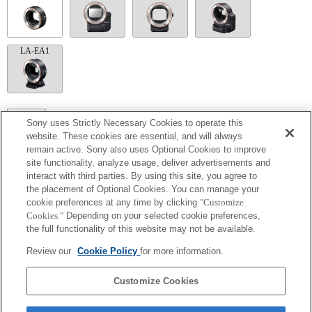
LA-EA1
LA-EA5
Sony uses Strictly Necessary Cookies to operate this
website. These cookies are essential, and will always
La mise au point automatique ne peut pas être utilisée.
remain active. Sony also uses Optional Cookies to improve
Disponible avec une bague d'adaptation d'objectif.
Le mode SteadyShot n'est pas pris en charge.
site functionality, analyze usage, deliver advertisements and
Le son de fonctionnement du diaphragme est enregistré à l'aide du microphone
interact with third parties. By using this site, you agree to
interne.
the placement of Optional Cookies. You can manage your
La fonction Photo Creativity [Créativité photo] n'est pas opérationnelle.
cookie preferences at any time by clicking
"Customize
Outside the A (Aperture priority), S (Shutter priority), and M (Manual) modes, the
Cookies."
Depending on your selected cookie preferences,
shutter speed and the aperture can not be adjusted during the movie recording.
La fonction [Comp. objectif ] (Compensation de l'objectif) n'est pas opérationnelle.
the full functionality of this website may not be available.
Si vous fixez l'objectif à monture A à l'aide de l'adaptateur, la fonction d'aide à la mise
au point manuelle ne fonctionne pas automatiquement lorsque vous tournez la bague
Review our
Cookie Policy
for more information.
de mise au point. Vous pouvez agrandir l'image en sélectionnant la fonction [Loupe
mise pt] ou [Aide MF] sur n'importe quelle touche de "Réglag. touche perso".
Customize Cookies