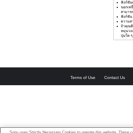
ฟังก์ชั
นอกเหนื
สามารถ
ฟังก์ชั
ความสว
ถ้าคุณต
หมุนวงแ
ปุ่มใด 
Terms of Use
Contact Us
Sony uses Strictly Necessary Cookies to operate this website. These co