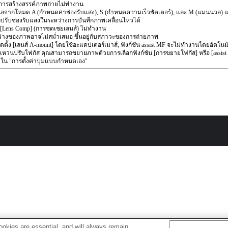
นการสร้างสรรค์ภาพถ่ายไม่ทำงาน
อจากโหมด A (กำหนดค่าช่องรับแสง), S (กำหนดความเร็วชัตเตอร์), และ M (แมนนวล) แล
ปรับช่องรับแสงในระหว่างการบันทึกภาพเคลื่อนไหวได้
น [Lens Comp] (การชดเชยเลนส์) ไม่ทำงาน
่างของภาพอาจไม่สม่ำเสมอ ขึ้นอยู่กับสภาวะของการถ่ายภาพ
ิดตั้ง [เลนส์ A-mount] โดยใช้อะแดปเตอร์เมาส์, ฟังก์ชัน assist MF จะไม่ทำงานโดยอัตโนมัต
หวนปรับโฟกัส คุณสามารถขยายภาพด้วยการเลือกฟังก์ชัน [การขยายโฟกัส] หรือ [assist 
ๆ ใน "การตั้งค่าปุ่มแบบกำหนดเอง"
okies are essential, and will always remain