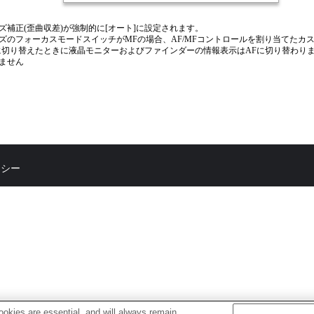
ズ補正(歪曲収差)が強制的に[オート]に設定されます。
ズのフォーカスモードスイッチがMFの場合、AF/MFコントロールを割り当てたカ
に切り替えたときに液晶モニターおよびファインダーの情報表示はAFに切り替わりま
ません
リシー
okies are essential, and will always remain