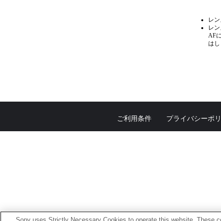
レン
レン
AF
はし
ご利用条件
プライバシーポ
Sony uses Strictly Necessary Cookies to operate this website. These co