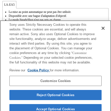
LA-EA5
La mise au point automatique ne peut pas être utilisée.
Disponible avec une bague d'adaptation d'objectif.
Le mode SteadyShot n'est pas pris en charge.
Le son de fonctionnement du diaphragme est enregistré à l'aide du microphone
Sony uses Strictly Necessary Cookies to operate this
interne.
website. These cookies are essential, and will always
La fonction Photo Creativity [Créativité photo] n'est pas opérationnelle.
remain active. Sony also uses Optional Cookies to improve
Outside the A (Aperture priority), S (Shutter priority), and M (Manual) modes, the
site functionality, analyze usage, deliver advertisements and
shutter speed and the aperture can not be adjusted during the movie recording.
interact with third parties. By using this site, you agree to
La fonction [Comp. objectif ] (Compensation de l'objectif) n'est pas opérationnelle.
La fonction " Mise au point automatique à détection de phase " n'est pas
the placement of Optional Cookies. You can manage your
opérationnelle.
cookie preferences at any time by clicking
"Customize
En fonction des conditions de prise de vue, il se peut que la luminosité de l'image ne
Cookies."
Depending on your selected cookie preferences,
soit pas uniforme.
the full functionality of this website may not be available.
Si vous fixez l'objectif à monture A à l'aide de l'adaptateur, la fonction d'aide à la mise
au point manuelle ne fonctionne pas automatiquement lorsque vous tournez la bague
Review our
Cookie Policy
for more information.
de mise au point. Vous pouvez agrandir l'image en sélectionnant la fonction [Loupe
mise pt] ou [Aide MF] sur n'importe quelle touche de "Réglag. touche perso".
L'obturateur tactile ne fonctionne pas.
Customize Cookies
Reject Optional Cookies
Accept Optional Cookies
Terms of Use
Contact Us