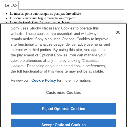
LA-EA5
La mise au point automatique ne peut pas être utilisée.
Disponible avec une bague d'adaptation d'objectif.
Le mode SteadyShot n'est pas pris en charge.
Le son de fonctionnement du diaphragme est enregistré à l'aide du microphone
Sony uses Strictly Necessary Cookies to operate this
interne.
website. These cookies are essential, and will always
La fonction Photo Creativity [Créativité photo] n'est pas opérationnelle.
remain active. Sony also uses Optional Cookies to improve
Outside the A (Aperture priority), S (Shutter priority), and M (Manual) modes, the
site functionality, analyze usage, deliver advertisements and
shutter speed and the aperture can not be adjusted during the movie recording.
interact with third parties. By using this site, you agree to
La fonction [Comp. objectif ] (Compensation de l'objectif) n'est pas opérationnelle.
La fonction " Mise au point automatique à détection de phase " n'est pas
the placement of Optional Cookies. You can manage your
opérationnelle.
cookie preferences at any time by clicking
"Customize
En fonction des conditions de prise de vue, il se peut que la luminosité de l'image ne
Cookies."
Depending on your selected cookie preferences,
soit pas uniforme.
the full functionality of this website may not be available.
Si vous fixez l'objectif à monture A à l'aide de l'adaptateur, la fonction d'aide à la mise
au point manuelle ne fonctionne pas automatiquement lorsque vous tournez la bague
Review our
Cookie Policy
for more information.
de mise au point. Vous pouvez agrandir l'image en sélectionnant la fonction [Loupe
mise pt] ou [Aide MF] sur n'importe quelle touche de "Réglag. touche perso".
L'obturateur tactile ne fonctionne pas.
Customize Cookies
Reject Optional Cookies
Accept Optional Cookies
Terms of Use
Contact Us