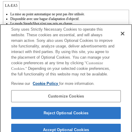
LA-EA5
La mise au point automatique ne peut pas être utilisée.
Disponible avec une bague d'adaptation d'objectif.
Le mode SteadyShot n'est pas pris en charge.
Le son de fonctionnement du diaphragme est enregistré à l'aide du microphone
Sony uses Strictly Necessary Cookies to operate this
interne.
website. These cookies are essential, and will always
La fonction Photo Creativity [Créativité photo] n'est pas opérationnelle.
remain active. Sony also uses Optional Cookies to improve
Outside the A (Aperture priority), S (Shutter priority), and M (Manual) modes, the
site functionality, analyze usage, deliver advertisements and
shutter speed and the aperture can not be adjusted during the movie recording.
interact with third parties. By using this site, you agree to
La fonction [Comp. objectif ] (Compensation de l'objectif) n'est pas opérationnelle.
La fonction " Mise au point automatique à détection de phase " n'est pas
the placement of Optional Cookies. You can manage your
opérationnelle.
cookie preferences at any time by clicking
"Customize
En fonction des conditions de prise de vue, il se peut que la luminosité de l'image ne
Cookies."
Depending on your selected cookie preferences,
soit pas uniforme.
the full functionality of this website may not be available.
Si vous fixez l'objectif à monture A à l'aide de l'adaptateur, la fonction d'aide à la mise
au point manuelle ne fonctionne pas automatiquement lorsque vous tournez la bague
Review our
Cookie Policy
for more information.
de mise au point. Vous pouvez agrandir l'image en sélectionnant la fonction [Loupe
mise pt] ou [Aide MF] sur n'importe quelle touche de "Réglag. touche perso".
L'obturateur tactile ne fonctionne pas.
Customize Cookies
Reject Optional Cookies
Accept Optional Cookies
Terms of Use
Contact Us