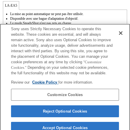
LA-EA5
La mise au point automatique ne peut pas être utilisée.
Disponible avec une bague d'adaptation d'objectif.
Le mode SteadyShot n'est pas pris en charge.
Le son de fonctionnement du diaphragme est enregistré à l'aide du microphone
Sony uses Strictly Necessary Cookies to operate this
interne.
website. These cookies are essential, and will always
La fonction Photo Creativity [Créativité photo] n'est pas opérationnelle.
remain active. Sony also uses Optional Cookies to improve
Outside the A (Aperture priority), S (Shutter priority), and M (Manual) modes, the
site functionality, analyze usage, deliver advertisements and
shutter speed and the aperture can not be adjusted during the movie recording.
interact with third parties. By using this site, you agree to
La fonction [Comp. objectif ] (Compensation de l'objectif) n'est pas opérationnelle.
La fonction " Mise au point automatique à détection de phase " n'est pas
the placement of Optional Cookies. You can manage your
opérationnelle.
cookie preferences at any time by clicking
"Customize
En fonction des conditions de prise de vue, il se peut que la luminosité de l'image ne
Cookies."
Depending on your selected cookie preferences,
soit pas uniforme.
the full functionality of this website may not be available.
Si vous fixez l'objectif à monture A à l'aide de l'adaptateur, la fonction d'aide à la mise
au point manuelle ne fonctionne pas automatiquement lorsque vous tournez la bague
Review our
Cookie Policy
for more information.
de mise au point. Vous pouvez agrandir l'image en sélectionnant la fonction [Loupe
mise pt] ou [Aide MF] sur n'importe quelle touche de "Réglag. touche perso".
L'obturateur tactile ne fonctionne pas.
Customize Cookies
Reject Optional Cookies
Accept Optional Cookies
Terms of Use
Contact Us