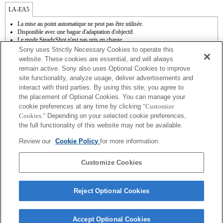
LA-EA5
La mise au point automatique ne peut pas être utilisée.
Disponible avec une bague d'adaptation d'objectif.
Le mode SteadyShot n'est pas pris en charge.
Le son de fonctionnement du diaphragme est enregistré à l'aide du microphone
Sony uses Strictly Necessary Cookies to operate this
interne.
website. These cookies are essential, and will always
La fonction Photo Creativity [Créativité photo] n'est pas opérationnelle.
remain active. Sony also uses Optional Cookies to improve
Outside the A (Aperture priority), S (Shutter priority), and M (Manual) modes, the
site functionality, analyze usage, deliver advertisements and
shutter speed and the aperture can not be adjusted during the movie recording.
interact with third parties. By using this site, you agree to
La fonction [Comp. objectif ] (Compensation de l'objectif) n'est pas opérationnelle.
La fonction " Mise au point automatique à détection de phase " n'est pas
the placement of Optional Cookies. You can manage your
opérationnelle.
cookie preferences at any time by clicking
"Customize
En fonction des conditions de prise de vue, il se peut que la luminosité de l'image ne
Cookies."
Depending on your selected cookie preferences,
soit pas uniforme.
the full functionality of this website may not be available.
Si vous fixez l'objectif à monture A à l'aide de l'adaptateur, la fonction d'aide à la mise
au point manuelle ne fonctionne pas automatiquement lorsque vous tournez la bague
Review our
Cookie Policy
for more information.
de mise au point. Vous pouvez agrandir l'image en sélectionnant la fonction [Loupe
mise pt] ou [Aide MF] sur n'importe quelle touche de "Réglag. touche perso".
L'obturateur tactile ne fonctionne pas.
Customize Cookies
Reject Optional Cookies
Accept Optional Cookies
Terms of Use
Contact Us