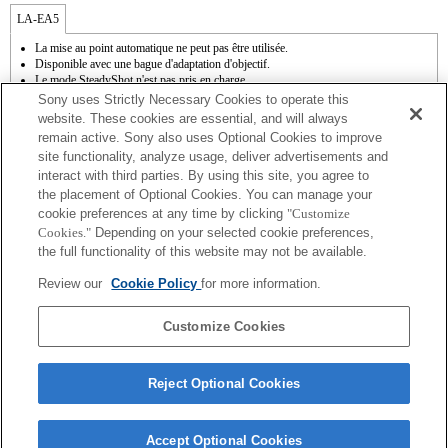
LA-EA5
La mise au point automatique ne peut pas être utilisée.
Disponible avec une bague d'adaptation d'objectif.
Le mode SteadyShot n'est pas pris en charge.
Le son de fonctionnement du diaphragme est enregistré à l'aide du microphone
Sony uses Strictly Necessary Cookies to operate this
interne.
website. These cookies are essential, and will always
La fonction Photo Creativity [Créativité photo] n'est pas opérationnelle.
remain active. Sony also uses Optional Cookies to improve
Outside the A (Aperture priority), S (Shutter priority), and M (Manual) modes, the
site functionality, analyze usage, deliver advertisements and
shutter speed and the aperture can not be adjusted during the movie recording.
interact with third parties. By using this site, you agree to
La fonction [Comp. objectif ] (Compensation de l'objectif) n'est pas opérationnelle.
La fonction " Mise au point automatique à détection de phase " n'est pas
the placement of Optional Cookies. You can manage your
opérationnelle.
cookie preferences at any time by clicking
"Customize
En fonction des conditions de prise de vue, il se peut que la luminosité de l'image ne
Cookies."
Depending on your selected cookie preferences,
soit pas uniforme.
the full functionality of this website may not be available.
Si vous fixez l'objectif à monture A à l'aide de l'adaptateur, la fonction d'aide à la mise
au point manuelle ne fonctionne pas automatiquement lorsque vous tournez la bague
Review our
Cookie Policy
for more information.
de mise au point. Vous pouvez agrandir l'image en sélectionnant la fonction [Loupe
mise pt] ou [Aide MF] sur n'importe quelle touche de "Réglag. touche perso".
L'obturateur tactile ne fonctionne pas.
Customize Cookies
Reject Optional Cookies
Accept Optional Cookies
Terms of Use
Contact Us