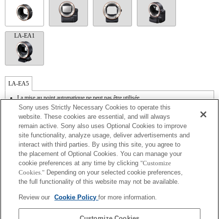
LA-EA1
LA-EA5
La mise au point automatique ne peut pas être utilisée.
Disponible avec une bague d'adaptation d'objectif.
Sony uses Strictly Necessary Cookies to operate this
Le mode SteadyShot n'est pas pris en charge.
website. These cookies are essential, and will always
Le son de fonctionnement du diaphragme est enregistré à l'aide du microphone
remain active. Sony also uses Optional Cookies to improve
interne.
site functionality, analyze usage, deliver advertisements and
La fonction Photo Creativity [Créativité photo] n'est pas opérationnelle.
interact with third parties. By using this site, you agree to
Outside the A (Aperture priority), S (Shutter priority), and M (Manual) modes, the
shutter speed and the aperture can not be adjusted during the movie recording.
the placement of Optional Cookies. You can manage your
La fonction [Comp. objectif ] (Compensation de l'objectif) n'est pas opérationnelle.
cookie preferences at any time by clicking
"Customize
La fonction " Mise au point automatique à détection de phase " n'est pas
Cookies."
Depending on your selected cookie preferences,
opérationnelle.
the full functionality of this website may not be available.
Si vous fixez l'objectif à monture A à l'aide de l'adaptateur, la fonction d'aide à la mise
au point manuelle ne fonctionne pas automatiquement lorsque vous tournez la bague
Review our
Cookie Policy
for more information.
de mise au point. Vous pouvez agrandir l'image en sélectionnant la fonction [Loupe
mise pt] ou [Aide MF] sur n'importe quelle touche de "Réglag. touche perso".
L'obturateur tactile ne fonctionne pas.
Customize Cookies