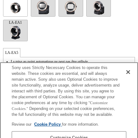
LA-EA1
LA-EA5
La mise au point automatique ne peut pas être utilisée.
Disponible avec une bague d'adaptation d'objectif.
Sony uses Strictly Necessary Cookies to operate this
Le mode SteadyShot n'est pas pris en charge.
website. These cookies are essential, and will always
Le son de fonctionnement du diaphragme est enregistré à l'aide du microphone
remain active. Sony also uses Optional Cookies to improve
interne.
site functionality, analyze usage, deliver advertisements and
La fonction Photo Creativity [Créativité photo] n'est pas opérationnelle.
interact with third parties. By using this site, you agree to
Outside the A (Aperture priority), S (Shutter priority), and M (Manual) modes, the
shutter speed and the aperture can not be adjusted during the movie recording.
the placement of Optional Cookies. You can manage your
La fonction [Comp. objectif ] (Compensation de l'objectif) n'est pas opérationnelle.
cookie preferences at any time by clicking
"Customize
La fonction " Mise au point automatique à détection de phase " n'est pas
Cookies."
Depending on your selected cookie preferences,
opérationnelle.
the full functionality of this website may not be available.
Si vous fixez l'objectif à monture A à l'aide de l'adaptateur, la fonction d'aide à la mise
au point manuelle ne fonctionne pas automatiquement lorsque vous tournez la bague
Review our
Cookie Policy
for more information.
de mise au point. Vous pouvez agrandir l'image en sélectionnant la fonction [Loupe
mise pt] ou [Aide MF] sur n'importe quelle touche de "Réglag. touche perso".
L'obturateur tactile ne fonctionne pas.
Customize Cookies