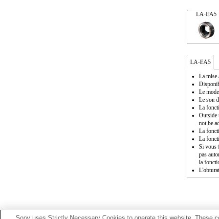
LA-EA5
LA-EA5
La mise 
Disponib
Le mode 
Le son d
La fonct
Outside 
not be a
La fonct
La fonct
Si vous f
pas auto
la fonct
L'obturat
Sony uses Strictly Necessary Cookies to operate this website. These co