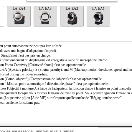
LA-EA4
LA-EA3
LA-EA2
LA-EA1
au point automatique ne peut pas être utilisée.
le avec une bague d'adaptation d'objectif.
SteadyShot n'est pas pris en charge.
e fonctionnement du diaphragme est enregistré à l'aide du microphone interne.
ion Photo Creativity [Créativité photo] n'est pas opérationnelle.
the A (Aperture priority), S (Shutter priority), and M (Manual) modes, the shutter speed and th
djusted during the movie recording.
ion [Comp. objectif ] (Compensation de l'objectif) n'est pas opérationnelle.
ion " Mise au point automatique à détection de phase " n'est pas opérationnelle.
ixez l'objectif à monture A à l'aide de l'adaptateur, la fonction d'aide à la mise au point manuell
matiquement lorsque vous tournez la bague de mise au point. Vous pouvez agrandir l'image en s
ion [Loupe mise pt] ou [Aide MF] sur n'importe quelle touche de "Réglag. touche perso".
eur tactile ne fonctionne pas.
okies are essential, and will always remain