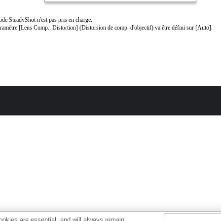
de SteadyShot n'est pas pris en charge.
ramètre [Lens Comp.: Distortion] (Distorsion de comp. d'objectif) va être défini sur [Auto].
okies are essential, and will always remain