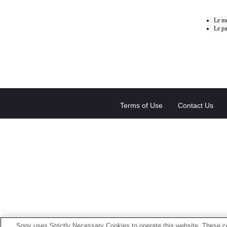
Le mo
Le pa
Terms of Use
Contact Us
Sony uses Strictly Necessary Cookies to operate this website. These co