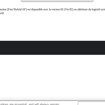
nction [Fast Hybrid AF] est disponible avec la version 02 (Ver.02) ou ultérieure du logiciel sy
ctif.
okies are essential, and will always remain