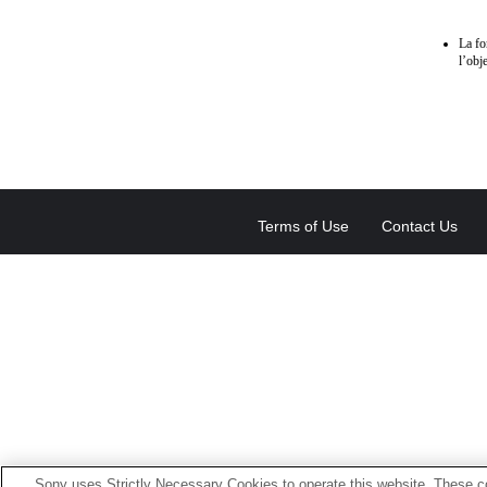
La fo
l’obje
Terms of Use
Contact Us
Sony uses Strictly Necessary Cookies to operate this website. These co