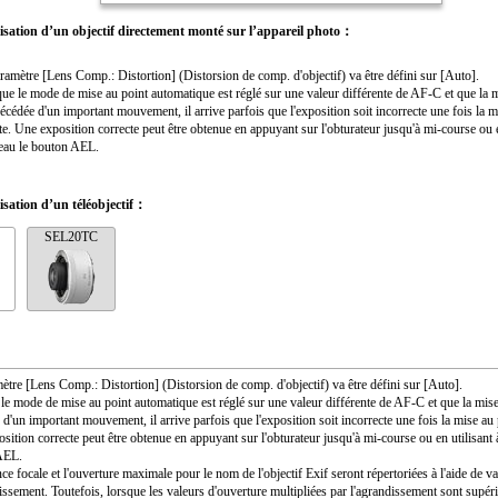
ilisation d’un objectif directement monté sur l’appareil photo：
ramètre [Lens Comp.: Distortion] (Distorsion de comp. d'objectif) va être défini sur [Auto].
ue le mode de mise au point automatique est réglé sur une valeur différente de AF-C et que la 
récédée d'un important mouvement, il arrive parfois que l'exposition soit incorrecte une fois la m
nte. Une exposition correcte peut être obtenue en appuyant sur l'obturateur jusqu'à mi-course ou e
eau le bouton AEL.
lisation d’un téléobjectif：
SEL20TC
ètre [Lens Comp.: Distortion] (Distorsion de comp. d'objectif) va être défini sur [Auto].
le mode de mise au point automatique est réglé sur une valeur différente de AF-C et que la mise
d'un important mouvement, il arrive parfois que l'exposition soit incorrecte une fois la mise au p
sition correcte peut être obtenue en appuyant sur l'obturateur jusqu'à mi-course ou en utilisant
AEL.
ce focale et l'ouverture maximale pour le nom de l'objectif Exif seront répertoriées à l'aide de v
issement. Toutefois, lorsque les valeurs d'ouverture multipliées par l'agrandissement sont supér