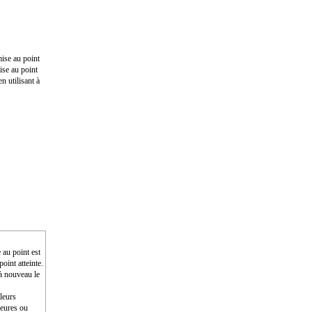
mise au point
ise au point
n utilisant à
 au point est
oint atteinte.
 à nouveau le
aleurs
ieures ou