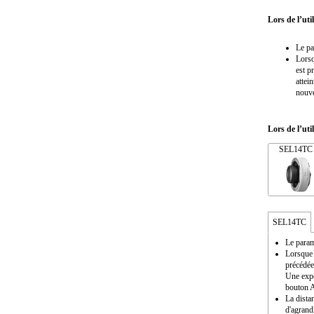
Lors de l’ut
Le pa
Lorsq
est p
attei
nouv
Lors de l’uti
SEL14TC
SEL14TC
Le param
Lorsque 
précédée 
Une expo
bouton 
La distan
d'agrand