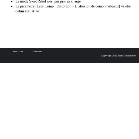
Le mode SteadyShot n'est pas pris en charge.
Le paramètre [Lens Comp.: Distortion] (Distorsion de comp. d'objectif) va être
défini sur [Auto].
Terms of Use
Contact Us
Copyright 2026 Sony Corporation