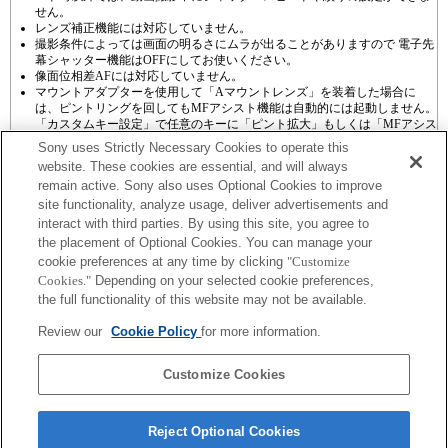
せん。
レンズ補正機能には対応していません。
撮影条件によっては画面の明るさにムラが出ることがありますので 電子先
幕シャッター機能はOFFにしてお使いください。
像面位相差AFには対応していません。
マウントアダプターを使用して「Aマウントレンズ」を装着した場合に
は、ピントリングを回してもMFアシスト機能は自動的には起動しません。
「カスタムキー設定」で任意のキーに「ピント拡大」もしくは「MFアシス
ト」機能を割り当てて使用してください
Sony uses Strictly Necessary Cookies to operate this
website. These cookies are essential, and will always
remain active. Sony also uses Optional Cookies to improve
site functionality, analyze usage, deliver advertisements and
interact with third parties. By using this site, you agree to
the placement of Optional Cookies. You can manage your
プレスリリース
cookie preferences at any time by clicking
"Customize
Cookies."
Depending on your selected cookie preferences,
ご利用条件
the full functionality of this website may not be available.
環境情報
Review our
Cookie Policy
for more information.
プライバシーポリシー
Customize Cookies
クッキーポリシー
Reject Optional Cookies