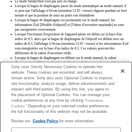
Le mode SteadyShot n'est pas pris en charge.
Lorsque la bague de diaphragme passe du mode automatique au mode manuel, il
se peut que l'affichage à l'écran (moniteur LCD / viseur) clignote pendant un bref
instant et que la position de mise au point soit réinitialisée.
Lorsque la bague de diaphragme est positionnée sur le mode manuel, les
informations Exif [Modèle d'objectif] et [Valeur d'ouverture maximale] ne sont
pas enregistrées correctement.
Lorsque l'incrément d'exposition de l'appareil photo est défini sur la base d'un
indice de 0,5, alors que la bague de diaphragme de l'objectif est définie avec un
indice de 0,3, l'affichage à l'écran (moniteur LCD / viseur) et les informations Exif
sont enregistrées sur la base d'un indice de 0,5. Ces valeurs peuvent être
différentes de la valeur d'ouverture réelle.
Lorsque la bague de diaphragme est définie sur le mode manuel, la valeur
d'ouverture est définie sur la valeur indiquée sur la bague, quel que soit le mode
Sony uses Strictly Necessary Cookies to operate this
d'exposition.
Si la bague de diaphragme passe du mode automatique au mode manuel au cours
website. These cookies are essential, and will always
de l'enregistrement d'une séquence, l'enregistrement est arrêté.
remain active. Sony also uses Optional Cookies to improve
Si vous faites tourner la bague de diaphragme, la période qui précède le passage
site functionality, analyze usage, deliver advertisements and
en mode d'économie d'énergie n'est pas étendue.
interact with third parties. By using this site, you agree to
Si la bague de diaphragme est positionnée sur le mode manuel, le contrôle du
the placement of Optional Cookies. You can manage your
floutage d'arrière-plan du mode Créativité photo ne fonctionne pas correctement.
cookie preferences at any time by clicking
Cependant, l'affichage à l'écran est présenté normalement.
"Customize
Si la bague de diaphragme est positionnée sur le mode manuel, la valeur
Cookies."
Depending on your selected cookie preferences,
d'ouverture n'est pas enregistrée correctement lorsque vous enregistrez les
the full functionality of this website may not be available.
paramètres par le biais de la fonction Mémoire.
Les noms d’objectifs Exif ne seront pas correctement enregistrés. Mettez à jour le
Review our
Cookie Policy
for more information.
logiciel système de l’appareil photo à la ver. 3.10 ou supérieure pour assurer un
affichage correct.