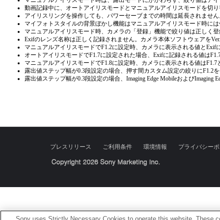
マニュアルアイリスモード時は、露出モードにかかわらず、絞り値はアイ
動画記録中に、オートアイリスモードとマニュアルアイリスモードを切り
アイリスリングを操作しても、パワーセーブまでの時間は延長されません
マイフォトスタイルの背景ぼかし機能はマニュアルアイリスモード時には
マニュアルアイリスモード時、カメラの「登録」機能で絞り値は正しく登
Exifのレンズ名称は正しく記録されません。カメラ本体ソフトウェアをVer
マニュアルアイリスモードでF1.2に設定時、カメラに表示される値とExif
オートアイリスモードでF1.7に設定された場合、Exifに記録される値はF1
マニュアルアイリスモードでF1.8に設定時、カメラに表示される値はF1.
露出値ステップ幅が0.3段設定の場合、押す間カスタム設定の絞りにF1.2
露出値ステップ幅が0.3段設定の場合、Imaging Edge MobileおよびImaging Edg
プレスリリース
ご利用条件
環境情報
プライバシーポ
Sony Corporation, Sony Marketing Inc.
Sony uses Strictly Necessary Cookies to operate this website. These co