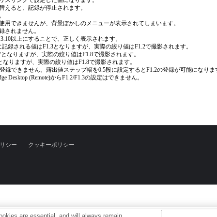
リスリングで設定した値になります。
替えると、記録が停止されます。
。
使用できませんが、背景ぼかしのメニューが表示されてしまいます。
録されません。
.3.10以上にすることで、正しく表示されます。
に記録される値はF1.3となりますが、実際の絞り値はF1.2で撮影されます。
.7となりますが、実際の絞り値はF1.8で撮影されます。
7となりますが、実際の絞り値はF1.8で撮影されます。
を登録できません。露出値ステップ幅を0.5段に設定するとF1.2の登録が可能になりま
e Desktop (Remote)からF1.2/F1.3の設定はできません。
リシー
クッキーポリシー
okies are essential, and will always remain