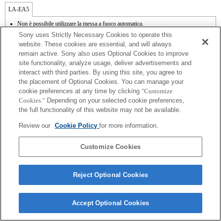
LA-EA5
Non è possibile utilizzare la messa a fuoco automatica.
Disponibile con il supporto per il montaggio.
Sony uses Strictly Necessary Cookies to operate this
SteadyShot non supportata.
website. These cookies are essential, and will always
I rumori dovuti al funzionamento del diaframma vengono registrati dal microfono
remain active. Sony also uses Optional Cookies to improve
interno.
site functionality, analyze usage, deliver advertisements and
Outside the A (Aperture priority), S (Shutter priority), and M (Manual) modes, the
shutter speed and the aperture can not be adjusted during the movie recording.
interact with third parties. By using this site, you agree to
La funzione [Lens Comp] (Lens Compensation) non funziona.
the placement of Optional Cookies. You can manage your
In base alle condizioni di scatto, la luminosità dell'immagine potrebbe non essere
cookie preferences at any time by clicking
"Customize
uniforme. Impostare la funzione [Front Curtain Shutter] su [Off].
Cookies."
Depending on your selected cookie preferences,
Se viene inserito un [obiettivo A-mount] utilizzando il supporto per il montaggio, la
the full functionality of this website may not be available.
funzione MF assist non si attiva automaticamente quando viene ruotato il regolatore
di messa a fuoco. È possibile ingrandire l'immagine assegnando le funzioni [Focus
Review our
Cookie Policy
for more information.
Magnifier] o [MF Assist] a qualsiasi tasto dal menu "Custom Key Settings"
(Impostazioni tasti personalizzate).
La selezione di Shutter (Otturatore) tramite tocco non funziona.
Customize Cookies
Reject Optional Cookies
Terms of Use
Contact Us
Accept Optional Cookies
Copyright 2026 Sony Corporation