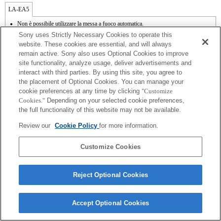
LA-EA5
Non è possibile utilizzare la messa a fuoco automatica.
Disponibile con il supporto per il montaggio.
Sony uses Strictly Necessary Cookies to operate this
SteadyShot non supportata.
website. These cookies are essential, and will always
I rumori dovuti al funzionamento del diaframma vengono registrati dal microfono
remain active. Sony also uses Optional Cookies to improve
interno.
site functionality, analyze usage, deliver advertisements and
Outside the A (Aperture priority), S (Shutter priority), and M (Manual) modes, the
shutter speed and the aperture can not be adjusted during the movie recording.
interact with third parties. By using this site, you agree to
La funzione [Lens Comp] (Lens Compensation) non funziona.
the placement of Optional Cookies. You can manage your
In base alle condizioni di scatto, la luminosità dell'immagine potrebbe non essere
cookie preferences at any time by clicking
"Customize
uniforme. Impostare la funzione [Front Curtain Shutter] su [Off].
Cookies."
Depending on your selected cookie preferences,
Se viene inserito un [obiettivo A-mount] utilizzando il supporto per il montaggio, la
the full functionality of this website may not be available.
funzione MF assist non si attiva automaticamente quando viene ruotato il regolatore
di messa a fuoco. È possibile ingrandire l'immagine assegnando le funzioni [Focus
Review our
Cookie Policy
for more information.
Magnifier] o [MF Assist] a qualsiasi tasto dal menu "Custom Key Settings"
(Impostazioni tasti personalizzate).
La selezione di Shutter (Otturatore) tramite tocco non funziona.
Customize Cookies
Reject Optional Cookies
Terms of Use
Contact Us
Accept Optional Cookies
Copyright 2026 Sony Corporation