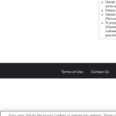
Outside 
not be a
Funkcja
Zależnie
[Pierwsz
W przyp
[Wspomag
wybrani
przycisk
Terms of Use
Contact Us
Sony uses Strictly Necessary Cookies to operate this website. These co