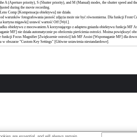
the A (Aperture priority), S (Shutter priority), and M (Manual) modes, the shutter speed and th
djusted during the movie recording.
 Lens Comp [Kompensacja obiektywu] nie działa.
 od warunków fotografowania jasność zdjęcia może nie być równomierna. Dla funkcji Front Cu
a kurtyna migawki] ustawić wartość Off [Wył.].
adku obiektywu z mocowaniem A korzystającego z adaptera gniazda obiektywu funkcja MF As
anie MF] nie działa automatycznie po obróceniu pierścienia ostrości. Można powiększyć obr
e funkcji Focus Magnifier [Zwiększenie ostrości] lub MF Assist [Wspomaganie MF] dla dow
u w obszarze "Custom Key Settings" [Główne ustawienia niestandardowe].
okies are essential, and will always remain