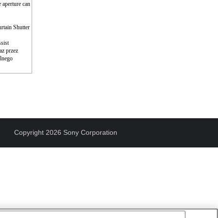
e aperture can
rtain Shutter
sist
az przez
olnego
Copyright 2026 Sony Corporation