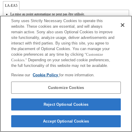
LA-EA5
La mise au point automatique ne peut pas être utilisée.
Disponible avec une bague d'adaptation d'objectif.
Sony uses Strictly Necessary Cookies to operate this
Le mode SteadyShot n'est pas pris en charge.
website. These cookies are essential, and will always
Le son de fonctionnement du diaphragme est enregistré à l'aide du microphone
remain active. Sony also uses Optional Cookies to improve
interne.
site functionality, analyze usage, deliver advertisements and
Outside the A (Aperture priority), S (Shutter priority), and M (Manual) modes, the
shutter speed and the aperture can not be adjusted during the movie recording.
interact with third parties. By using this site, you agree to
La fonction [Comp. objectif ] (Compensation de l'objectif) n'est pas opérationnelle.
the placement of Optional Cookies. You can manage your
En fonction des conditions de prise de vue, il se peut que la luminosité de l'image ne
cookie preferences at any time by clicking
"Customize
soit pas uniforme. Réglez la fonction [Obturat. à rideaux avant] sur [Off].
Cookies."
Depending on your selected cookie preferences,
Si vous fixez l'objectif à monture A à l'aide de l'adaptateur, la fonction d'aide à la mise
the full functionality of this website may not be available.
au point manuelle ne fonctionne pas automatiquement lorsque vous tournez la bague
de mise au point. Vous pouvez agrandir l'image en sélectionnant la fonction [Loupe
Review our
Cookie Policy
for more information.
mise pt] ou [Aide MF] sur n'importe quelle touche de "Réglag. touche perso".
L'obturateur tactile ne fonctionne pas.
Customize Cookies
Reject Optional Cookies
Terms of Use
Contact Us
Copyright 2026 Sony Corporation
Accept Optional Cookies