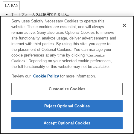
LA-EA5
オートフォーカスは使用できません。
装着にはマウントアダプターが必要です。
Sony uses Strictly Necessary Cookies to operate this
手ぶれ補正は機能しません。
website. These cookies are essential, and will always
動画撮影中、絞りの動作音が内蔵マイクから記録されます。
remain active. Sony also uses Optional Cookies to improve
A（絞り優先）モード、S（シャッター優先）モード、M（マニュアル）モ
site functionality, analyze usage, deliver advertisements and
ード時以外では、動画撮影中にシャッタースピードや絞りの設定ができま
せん。
interact with third parties. By using this site, you agree to
レンズ補正機能には対応していません。
the placement of Optional Cookies. You can manage your
撮影条件によっては画面の明るさにムラが出ることがありますので 電子先
cookie preferences at any time by clicking
"Customize
幕シャッター機能はOFFにしてお使いください。
Cookies."
Depending on your selected cookie preferences,
マウントアダプターを使用して「Aマウントレンズ」を装着した場合に
the full functionality of this website may not be available.
は、ピントリングを回してもMFアシスト機能は自動的には起動しません。
「カスタムキー設定」で任意のキーに「ピント拡大」もしくは「MFアシス
Review our
Cookie Policy
for more information.
ト」機能を割り当てて使用してください
タッチシャッターは使用できません。
Customize Cookies
Reject Optional Cookies
ご利用条件
プライバシーポリシー
Copyright 2026 Sony Corporation
Accept Optional Cookies