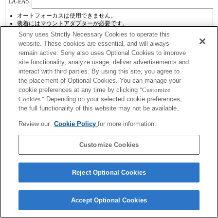
LA-EA5
オートフォーカスは使用できません。
装着にはマウントアダプターが必要です。
手ぶれ補正は機能しません。
Sony uses Strictly Necessary Cookies to operate this
動画撮影中、絞りの動作音が内蔵マイクから記録されます。
website. These cookies are essential, and will always
A（絞り優先）モード、S（シャッター優先）モード、M（マニュアル）モ
remain active. Sony also uses Optional Cookies to improve
ード時以外では、動画撮影中にシャッタースピードや絞りの設定ができま
site functionality, analyze usage, deliver advertisements and
せん。
レンズ補正機能には対応していません。
interact with third parties. By using this site, you agree to
撮影条件によっては画面の明るさにムラが出ることがありますので 電子先
the placement of Optional Cookies. You can manage your
幕シャッター機能はOFFにしてお使いください。
cookie preferences at any time by clicking
"Customize
マウントアダプターを使用して「Aマウントレンズ」を装着した場合に
Cookies."
Depending on your selected cookie preferences,
は、ピントリングを回してもMFアシスト機能は自動的には起動しません。
the full functionality of this website may not be available.
「カスタムキー設定」で任意のキーに「ピント拡大」もしくは「MFアシス
ト」機能を割り当てて使用してください
Review our
Cookie Policy
for more information.
タッチシャッターは使用できません。
Customize Cookies
Reject Optional Cookies
ご利用条件
プライバシーポリシー
Copyright 2026 Sony Corporation
Accept Optional Cookies