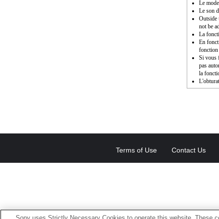
Le mode 
Le son d
Outside 
not be a
La fonct
En fonct
fonction
Si vous f
pas auto
la fonct
L'obturat
Terms of Use
Contact Us
Sony uses Strictly Necessary Cookies to operate this website. These co