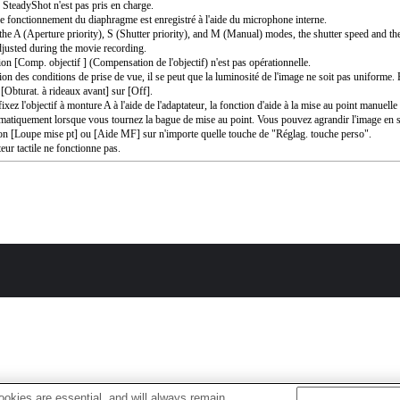
SteadyShot n'est pas pris en charge.
e fonctionnement du diaphragme est enregistré à l'aide du microphone interne.
the A (Aperture priority), S (Shutter priority), and M (Manual) modes, the shutter speed and th
djusted during the movie recording.
ion [Comp. objectif ] (Compensation de l'objectif) n'est pas opérationnelle.
ion des conditions de prise de vue, il se peut que la luminosité de l'image ne soit pas uniforme. 
 [Obturat. à rideaux avant] sur [Off].
ixez l'objectif à monture A à l'aide de l'adaptateur, la fonction d'aide à la mise au point manuell
matiquement lorsque vous tournez la bague de mise au point. Vous pouvez agrandir l'image en s
ion [Loupe mise pt] ou [Aide MF] sur n'importe quelle touche de "Réglag. touche perso".
eur tactile ne fonctionne pas.
okies are essential, and will always remain