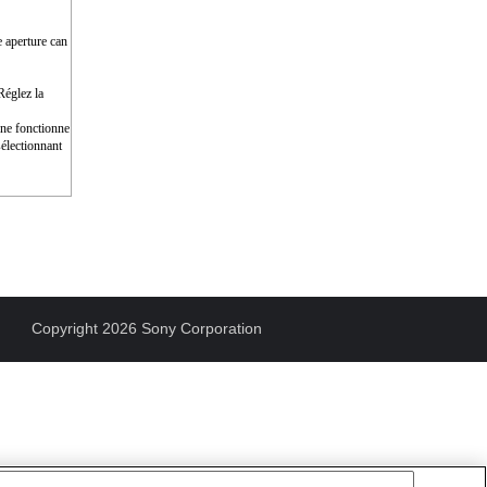
e aperture can
Réglez la
e ne fonctionne
électionnant
Copyright 2026 Sony Corporation