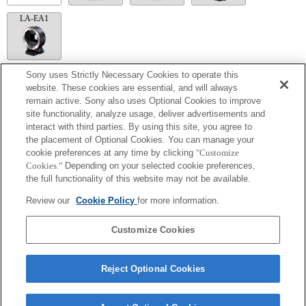
LA-EA1
Sony uses Strictly Necessary Cookies to operate this
LA-EA5
website. These cookies are essential, and will always
remain active. Sony also uses Optional Cookies to improve
装着にはマウントアダプターが必要です。
site functionality, analyze usage, deliver advertisements and
手ぶれ補正は機能しません。
interact with third parties. By using this site, you agree to
動画撮影中、絞りの動作音が内蔵マイクから記録されます。
A（絞り優先）モード、S（シャッター優先）モード、M（マニュアル）モ
the placement of Optional Cookies. You can manage your
ード時以外では、動画撮影中にシャッタースピードや絞りの設定ができま
cookie preferences at any time by clicking
"Customize
せん。
Cookies."
Depending on your selected cookie preferences,
レンズ補正機能には対応していません。
the full functionality of this website may not be available.
マウントアダプターを使用して「Aマウントレンズ」を装着した場合に
は、ピントリングを回してもMFアシスト機能は自動的には起動しません。
Review our
Cookie Policy
for more information.
「カスタムキー設定」で任意のキーに「ピント拡大」もしくは「MFアシス
ト」機能を割り当てて使用してください
タッチシャッターは使用できません。
Customize Cookies
Reject Optional Cookies