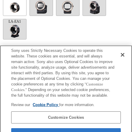
LA-EA1
LA-EA5
Sony uses Strictly Necessary Cookies to operate this
website. These cookies are essential, and will always
La mise au point automatique ne peut pas être utilisée.
remain active. Sony also uses Optional Cookies to improve
Disponible avec une bague d'adaptation d'objectif.
site functionality, analyze usage, deliver advertisements and
Le mode SteadyShot n'est pas pris en charge.
interact with third parties. By using this site, you agree to
Le son de fonctionnement du diaphragme est enregistré à l'aide du microphone
interne.
the placement of Optional Cookies. You can manage your
Outside the A (Aperture priority), S (Shutter priority), and M (Manual) modes, the
cookie preferences at any time by clicking
"Customize
shutter speed and the aperture can not be adjusted during the movie recording.
Cookies."
Depending on your selected cookie preferences,
La fonction [Comp. objectif ] (Compensation de l'objectif) n'est pas opérationnelle.
the full functionality of this website may not be available.
Si vous fixez l'objectif à monture A à l'aide de l'adaptateur, la fonction d'aide à la mise
au point manuelle ne fonctionne pas automatiquement lorsque vous tournez la bague
Review our
Cookie Policy
for more information.
de mise au point. Vous pouvez agrandir l'image en sélectionnant la fonction [Loupe
mise pt] ou [Aide MF] sur n'importe quelle touche de "Réglag. touche perso".
L'obturateur tactile ne fonctionne pas.
Customize Cookies