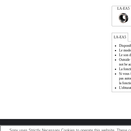
LA-EA5
LA-EA5
Disponib
Le mode 
Le son d
Outside 
not be a
La fonct
Si vous f
pas auto
la fonct
L'obturat
Terms of Use
Contact Us
Sony uses Strictly Necessary Cookies to operate this website. These co