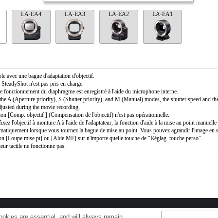
LA-EA4
LA-EA3
LA-EA2
LA-EA1
le avec une bague d'adaptation d'objectif.
SteadyShot n'est pas pris en charge.
e fonctionnement du diaphragme est enregistré à l'aide du microphone interne.
the A (Aperture priority), S (Shutter priority), and M (Manual) modes, the shutter speed and th
djusted during the movie recording.
ion [Comp. objectif ] (Compensation de l'objectif) n'est pas opérationnelle.
ixez l'objectif à monture A à l'aide de l'adaptateur, la fonction d'aide à la mise au point manuell
matiquement lorsque vous tournez la bague de mise au point. Vous pouvez agrandir l'image en s
ion [Loupe mise pt] ou [Aide MF] sur n'importe quelle touche de "Réglag. touche perso".
eur tactile ne fonctionne pas.
okies are essential, and will always remain