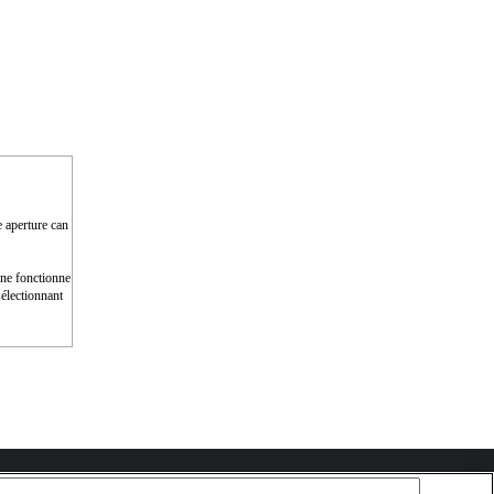
e aperture can
e ne fonctionne
électionnant
Copyright 2026 Sony Corporation