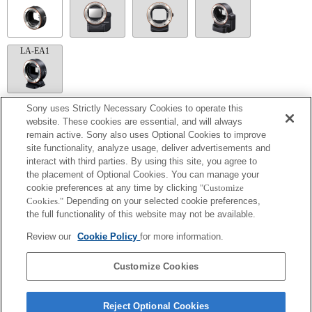
LA-EA1
Sony uses Strictly Necessary Cookies to operate this
LA-EA5
website. These cookies are essential, and will always
remain active. Sony also uses Optional Cookies to improve
Disponible avec une bague d'adaptation d'objectif.
site functionality, analyze usage, deliver advertisements and
Le mode SteadyShot n'est pas pris en charge.
interact with third parties. By using this site, you agree to
Le son de fonctionnement du diaphragme est enregistré à l'aide du microphone
interne.
the placement of Optional Cookies. You can manage your
Outside the A (Aperture priority), S (Shutter priority), and M (Manual) modes, the
cookie preferences at any time by clicking
"Customize
shutter speed and the aperture can not be adjusted during the movie recording.
Cookies."
Depending on your selected cookie preferences,
La fonction [Comp. objectif ] (Compensation de l'objectif) n'est pas opérationnelle.
the full functionality of this website may not be available.
Si vous fixez l'objectif à monture A à l'aide de l'adaptateur, la fonction d'aide à la mise
au point manuelle ne fonctionne pas automatiquement lorsque vous tournez la bague
Review our
Cookie Policy
for more information.
de mise au point. Vous pouvez agrandir l'image en sélectionnant la fonction [Loupe
mise pt] ou [Aide MF] sur n'importe quelle touche de "Réglag. touche perso".
L'obturateur tactile ne fonctionne pas.
Customize Cookies
Reject Optional Cookies