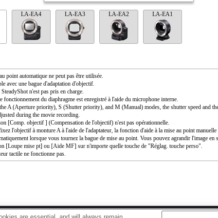
LA-EA4
LA-EA3
LA-EA2
LA-EA1
au point automatique ne peut pas être utilisée.
le avec une bague d'adaptation d'objectif.
SteadyShot n'est pas pris en charge.
e fonctionnement du diaphragme est enregistré à l'aide du microphone interne.
the A (Aperture priority), S (Shutter priority), and M (Manual) modes, the shutter speed and th
djusted during the movie recording.
ion [Comp. objectif ] (Compensation de l'objectif) n'est pas opérationnelle.
ixez l'objectif à monture A à l'aide de l'adaptateur, la fonction d'aide à la mise au point manuell
matiquement lorsque vous tournez la bague de mise au point. Vous pouvez agrandir l'image en s
ion [Loupe mise pt] ou [Aide MF] sur n'importe quelle touche de "Réglag. touche perso".
eur tactile ne fonctionne pas.
okies are essential, and will always remain