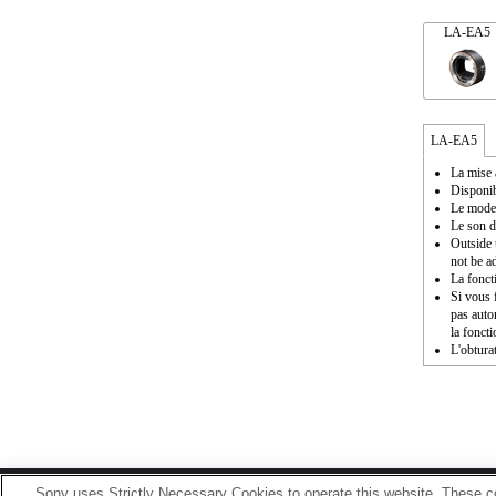
LA-EA5
LA-EA5
La mise 
Disponib
Le mode 
Le son d
Outside 
not be a
La fonct
Si vous f
pas auto
la fonct
L'obturat
Sony uses Strictly Necessary Cookies to operate this website. These co