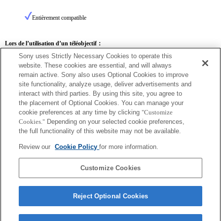
Entièrement compatible
Lors de l’utilisation d’un téléobjectif：
Sony uses Strictly Necessary Cookies to operate this
SEL14TC
SEL20TC
website. These cookies are essential, and will always
remain active. Sony also uses Optional Cookies to improve
site functionality, analyze usage, deliver advertisements and
interact with third parties. By using this site, you agree to
the placement of Optional Cookies. You can manage your
SEL20TC
cookie preferences at any time by clicking
"Customize
Cookies."
Depending on your selected cookie preferences,
La mise au point automatique avec détection de phase de plan focal ne peut pas être
the full functionality of this website may not be available.
utilisée pour des distances focales avec une ouverture maximale de F13 ou de valeur
supérieure. Contraste AF sera donc activé.
Review our
Cookie Policy
for more information.
Customize Cookies
Reject Optional Cookies