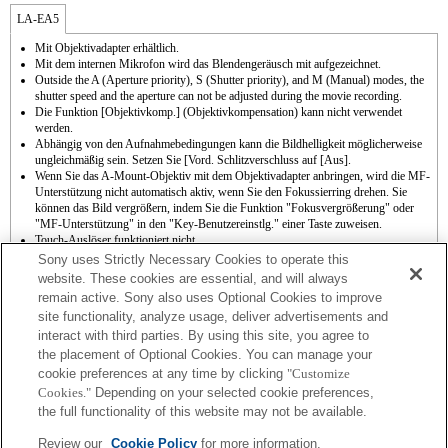
LA-EA5
Mit Objektivadapter erhältlich.
Mit dem internen Mikrofon wird das Blendengeräusch mit aufgezeichnet.
Outside the A (Aperture priority), S (Shutter priority), and M (Manual) modes, the
shutter speed and the aperture can not be adjusted during the movie recording.
Die Funktion [Objektivkomp.] (Objektivkompensation) kann nicht verwendet
werden.
Abhängig von den Aufnahmebedingungen kann die Bildhelligkeit möglicherweise
ungleichmäßig sein. Setzen Sie [Vord. Schlitzverschluss auf [Aus].
Wenn Sie das A-Mount-Objektiv mit dem Objektivadapter anbringen, wird die MF-
Unterstützung nicht automatisch aktiv, wenn Sie den Fokussierring drehen. Sie
können das Bild vergrößern, indem Sie die Funktion "Fokusvergrößerung" oder
"MF-Unterstützung" in den "Key-Benutzereinstlg." einer Taste zuweisen.
Touch-Auslöser funktioniert nicht.
3-Achsen-Bildstabilisierung (Pitch/Yaw/Roll) mit SteadyShot INSIDE verfügbar.
Sony uses Strictly Necessary Cookies to operate this
Um den Autofokus zu benutzen, muss die Systemsoftware auf Ver. 1.10 oder später
website. These cookies are essential, and will always
aktualisiert werden.
remain active. Sony also uses Optional Cookies to improve
Obwohl Sie Autofokussierung durchführen können, ist es manchmal schwierig, mit
site functionality, analyze usage, deliver advertisements and
dieser Funktion auf ein Motiv zu fokussieren, wenn Sie dunkle Szenen aufnehmen
interact with third parties. By using this site, you agree to
oder das Motiv sich an den Ecken des Bildschirms befindet oder deutlich unscharf
ist.
the placement of Optional Cookies. You can manage your
Wenn Sie Serienaufnahme im Modus Hi+, Hi oder Mid durchführen, während der
cookie preferences at any time by clicking
"Customize
Fokussiermodus auf AF-C eingestellt ist, erfolgt keine Fokusnachführung auf ein
Cookies."
Depending on your selected cookie preferences,
Motiv. Um AF-Nachführung durch Einstellen von Serienaufnahme auf den Modus
the full functionality of this website may not be available.
Hi+, Hi oder Mid zu ermöglichen, muss die Systemsoftware auf Ver. 1.10 oder
später aktualisiert werden.
Review our
Cookie Policy
for more information.