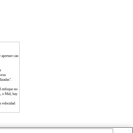
e aperture can
a
Focus
lizadas".
l enfoque no
i, o Mid, hay
a velocidad