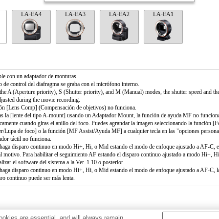
LA-EA4
LA-EA3
LA-EA2
LA-EA1
le con un adaptador de monturas
o de control del diafragma se graba con el micrófono interno.
the A (Aperture priority), S (Shutter priority), and M (Manual) modes, the shutter speed and th
djusted during the movie recording.
ón [Lens Comp] (Compensación de objetivos) no funciona.
as la [lente del tipo A-mount] usando un Adaptador Mount, la función de ayuda MF no funcion
camente cuando giras el anillo del foco. Puedes agrandar la imagen seleccionando la función [
r/Lupa de foco] o la función [MF Assist/Ayuda MF] a cualquier tecla en las "opciones persona
ador táctil no funciona.
aga disparo continuo en modo Hi+, Hi, o Mid estando el modo de enfoque ajustado a AF-C, e
al motivo. Para habilitar el seguimiento AF estando el disparo continuo ajustado a modo Hi+, H
lizar el software del sistema a la Ver. 1.10 o posterior.
aga disparo continuo en modo Hi+, Hi, o Mid estando el modo de enfoque ajustado a AF-C, l
aro continuo puede ser más lenta.
okies are essential, and will always remain