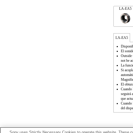
LA-EA5
LA-EA5
Disponib
El sonid
Outside 
not be a
La funci
Si acopl
automáti
Magnifie
El obtur
Cuando h
seguirá 
que actua
Cuando h
del disp
Sony uses Strictly Necessary Cookies to operate this website. These co