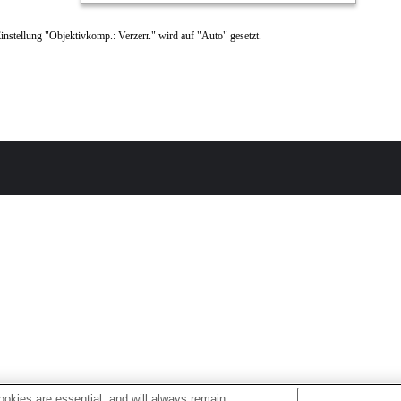
instellung "Objektivkomp.: Verzerr." wird auf "Auto" gesetzt.
okies are essential, and will always remain