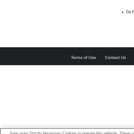
Die E
Terms of Use
Contact Us
Sony uses Strictly Necessary Cookies to operate this website. These co