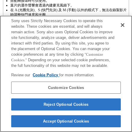
搭配轉接環時可供使用。
葉片的運作聲響會透過內建麥克風錄下。
在 A (光圈先決)、S (快門先決) 及 M (手動) 以外的模式下，無法在錄製影片
時調整快門速度和光圈。
[鏡頭補償] 功能無法運作。
Sony uses Strictly Necessary Cookies to operate this
視拍攝情況而定，畫面亮度可能會不平均。
website. These cookies are essential, and will always
如果以轉接環接上 [A 接環鏡頭]，則轉動對焦環時，手動對焦輔助功能將無
remain active. Sony also uses Optional Cookies to improve
法自動運作。您可以在「自訂按鍵設定」中選擇將 [對焦放大鏡] 功能或 [手
site functionality, analyze usage, deliver advertisements and
動對焦輔助] 功能設為任一按鍵，藉此放大影像。
觸控快門功能無法運作。
interact with third parties. By using this site, you agree to
SteadyShot INSIDE 提供 3 軸 (縱搖/橫搖/側搖) 震動補償功能。
the placement of Optional Cookies. You can manage your
雖然您可以執行自動對焦，但是，在拍攝陰暗場景，或當被攝體位於畫面角
cookie preferences at any time by clicking
"Customize
落或明顯失焦時，有時很難對焦於被攝體。
Cookies."
Depending on your selected cookie preferences,
the full functionality of this website may not be available.
Review our
Cookie Policy
for more information.
Customize Cookies
Terms of Use
Contact Us
Copyright 2026 Sony Corporation
Reject Optional Cookies
Accept Optional Cookies